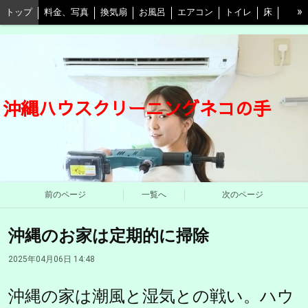
»
トップ
料金、写真
換気扇
お風呂
エアコン
トイレ
床
キッチン
水回り3点セット
キッチン＋換気扇
ベランダ
自由プラン
割引等情報
口コミ
予約
よくある質問と回答
東京店
愛媛店
ネコの手江戸川店
会社概要
STAFF紹介
沖縄ハウスクリーニングネコの手
プライバシーポリシー
前のページ
一覧へ
次のページ
沖縄のお家は定期的に掃除
2025年04月06日 14:48
沖縄の家は潮風と湿気との戦い。ハウ