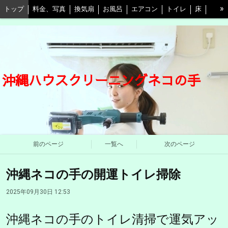
»
トップ
料金、写真
換気扇
お風呂
エアコン
トイレ
床
キッチン
水回り3点セット
キッチン＋換気扇
ベランダ
自由プラン
割引等情報
口コミ
予約
よくある質問と回答
東京店
愛媛店
ネコの手江戸川店
会社概要
STAFF紹介
沖縄ハウスクリーニングネコの手
プライバシーポリシー
前のページ
一覧へ
次のページ
沖縄ネコの手の開運トイレ掃除
2025年09月30日 12:53
沖縄ネコの手のトイレ清掃で運気アッ